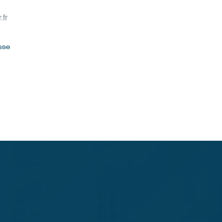
.fr
sse