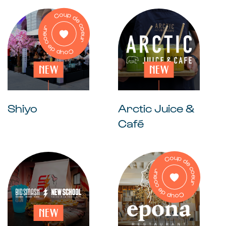
épicerie fine &
traiteur
banque
Restaurants
NEW
NEW
restaurants & bars
Café
Shiyo
Arctic Juice &
Bien-être
Café
Soins
Cosmétiques
Coiffure beauté
NEW