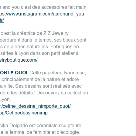
n and you c’est des accessoires fait main
tps://www.instagram.com/aaronand_you
r/
c est la créatrice de Z.Z Jewelry.
perdurent dans le temps, ses bijoux sont
és de pierres naturelles. Fabriqués en
séries à Lyon dans son petit atelier à
elryboutique.com/
PORTE QUOI
: Cette papeterie lyonnaise,
e principalement de la nature et adore
 ville. Ses dessins sont réalisés avec
 adore les détails ! Découvrez sa collection
 Lyon.
m/celine_dessine_nimporte_quoi/
shop/Celinedessinenimp
cilia Delgado est céramiste sculpteure,
de la femme, de féminité et d'écologie.