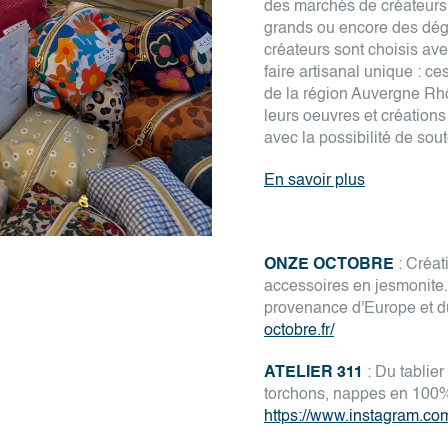
des marchés de créateurs, d
grands ou encore des dégu
créateurs sont choisis ave
faire artisanal unique : c
de la région Auvergne Rhô
leurs oeuvres et création
avec la possibilité de sout
En savoir plus
ONZE OCTOBRE
: Créat
accessoires en jesmonite. 
provenance d'Europe et d
octobre.fr/
ATELIER 311
: Du tablier
torchons, nappes en 100% 
https://www.instagram.com