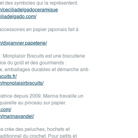
e et des symboles qui la représentent.
m/ceciliadelgadoceramique
iliadelgado.com/
 accessoires en papier japonais fait à
/dixjanvier.papeterie/
: Monplaisir Biscuits est une biscuiterie
ice du goût et des gourmands :
ux, emballages durables et démarche anti-
cuits.fr/
/monplaisirbiscuits/
tratrice depuis 2009, Marina travaille un
uarelle au pinceau sur papier.
.com/
m/marinavandel/
file crée des peluches, hochets et
raditionnel du crochet. Pour petits et