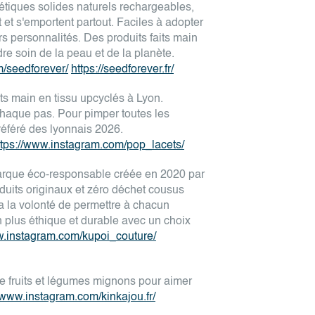
tiques solides naturels rechargeables,
et s'emportent partout. Faciles à adopter
s personnalités. Des produits faits main
re soin de la peau et de la planète.
m/seedforever/
https://seedforever.fr/
its main en tissu upcyclés à Lyon.
 chaque pas. Pour pimper toutes les
référé des lyonnais 2026.
ttps://www.instagram.com/pop_lacets/
arque éco-responsable créée en 2020 par
oduits originaux et zéro déchet cousus
 a la volonté de permettre à chacun
plus éthique et durable avec un choix
w.instagram.com/kupoi_couture/
 de fruits et légumes mignons pour aimer
//www.instagram.com/kinkajou.fr/