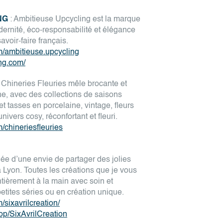
NG
: Ambitieuse Upcycling est la marque
dernité, éco-responsabilité et élégance
avoir-faire français.
m/ambitieuse.upcycling
ing.com/
 Chineries Fleuries mêle brocante et
ne, avec des collections de saisons
et tasses en porcelaine, vintage, fleurs
nivers cosy, réconfortant et fleuri.
/chineriesfleuries
 née d’une envie de partager des jolies
 Lyon. Toutes les créations que je vous
ntièrement à la main avec soin et
tites séries ou en création unique.
sixavrilcreation/
hop/SixAvrilCreation