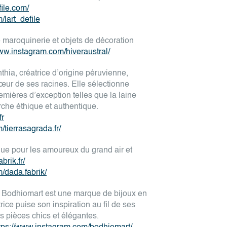
file.com/
/lart_defile
e maroquinerie et objets de décoration
www.instagram.com/hiveraustral/
thia, créatrice d’origine péruvienne,
cœur de ses racines. Elle sélectionne
emières d’exception telles que la laine
che éthique et authentique.
fr
tierrasagrada.fr/
ue pour les amoureux du grand air et
brik.fr/
/dada.fabrik/
 Bodhiomart est une marque de bijoux en
rice puise son inspiration au fil de ses
 pièces chics et élégantes.