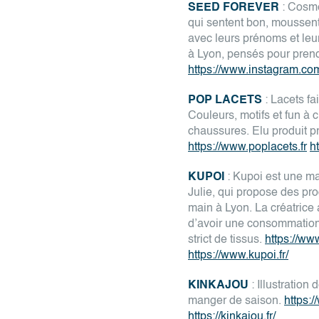
SEED FOREVER
: Cosmé
qui sentent bon, moussent 
avec leurs prénoms et leur
à Lyon, pensés pour prend
https://www.instagram.co
POP LACETS
: Lacets fa
Couleurs, motifs et fun à
chaussures. Elu produit p
https://www.poplacets.fr
h
KUPOI
: Kupoi est une m
Julie, qui propose des pr
main à Lyon. La créatrice
d’avoir une consommation 
strict de tissus.
https://ww
https://www.kupoi.fr/
KINKAJOU
: Illustration
manger de saison.
https:
https://kinkajou.fr/