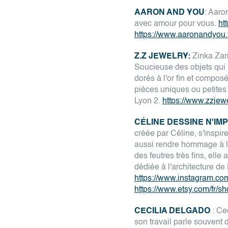
AARON AND YOU
: Aaro
avec amour pour vous.
ht
https://www.aaronandyou.f
Z.Z JEWELRY:
Zinka Zari
Soucieuse des objets qui 
dorés à l'or fin et compos
pièces uniques ou petites 
Lyon 2.
https://www.zzjew
CÉLINE DESSINE N'IM
créée par Céline, s'inspir
aussi rendre hommage à la
des feutres très fins, elle
dédiée à l'architecture de
https://www.instagram.co
https://www.etsy.com/fr/
CECILIA DELGADO
: Ce
son travail parle souvent 