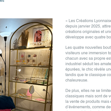
ses
« Les Créations Lyonnaise
depuis janvier 2025, attire
créations originales et un
développe avec quatre bou
Les quatre nouvelles bout
visiteurs une immersion to
chacun avec sa propre est
industriel séduit les ama
épurées, le chic révèle un
tandis que le classique 
chaleureuse.
De plus, elles ne se limi
classiques mais sont de v
la vente de produits mais
d’événements, comme des d